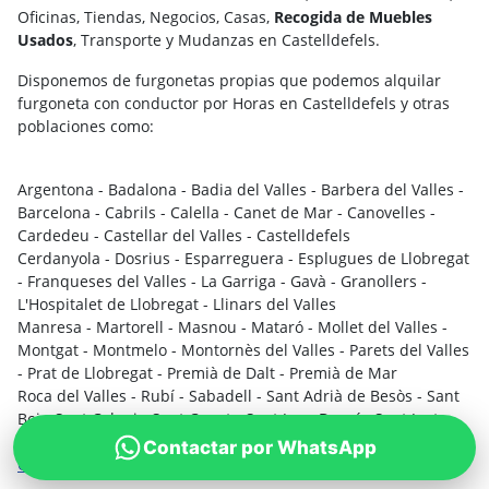
Oficinas, Tiendas, Negocios, Casas,
Recogida de Muebles
Usados
, Transporte y Mudanzas en Castelldefels.
Disponemos de furgonetas propias que podemos alquilar
furgoneta con conductor por Horas en Castelldefels y otras
poblaciones como:
Argentona - Badalona - Badia del Valles - Barbera del Valles -
Barcelona - Cabrils - Calella - Canet de Mar - Canovelles -
Cardedeu - Castellar del Valles - Castelldefels
Cerdanyola - Dosrius - Esparreguera - Esplugues de Llobregat
- Franqueses del Valles - La Garriga - Gavà - Granollers -
L'Hospitalet de Llobregat - Llinars del Valles
Manresa - Martorell - Masnou - Mataró - Mollet del Valles -
Montgat - Montmelo - Montornès del Valles - Parets del Valles
- Prat de Llobregat - Premià de Dalt - Premià de Mar
Roca del Valles - Rubí - Sabadell - Sant Adrià de Besòs - Sant
Boi - Sant Celoni - Sant Cugat - Sant Joan Despí - Sant Just
Desvern - Terrassa - Tiana - Vic - Vilassar de Mar
Contactar por WhatsApp
Otras Poblaciones Contactar....